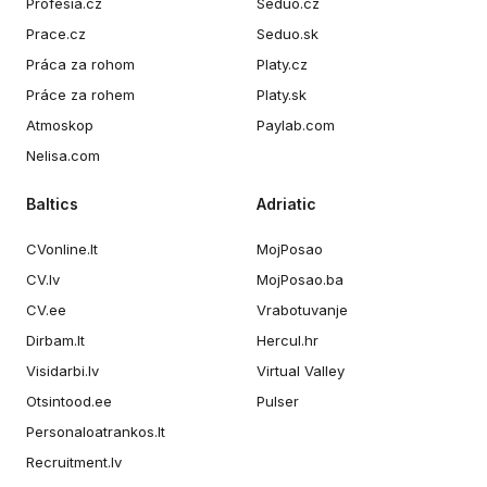
Profesia.cz
Seduo.cz
Prace.cz
Seduo.sk
Práca za rohom
Platy.cz
Práce za rohem
Platy.sk
Atmoskop
Paylab.com
Nelisa.com
Baltics
Adriatic
CVonline.lt
MojPosao
CV.lv
MojPosao.ba
CV.ee
Vrabotuvanje
Dirbam.lt
Hercul.hr
Visidarbi.lv
Virtual Valley
Otsintood.ee
Pulser
Personaloatrankos.lt
Recruitment.lv