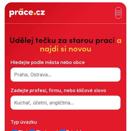
Hlavní záhlaví
Udělej tečku za starou prací
a
najdi si novou
Hledejte podle města nebo obce
Praha, Ostrava...
Zadejte profesi, firmu, nebo klíčové slovo
Kuchař, účetní, angličtina...
Typ úvazku
Typ úvazku