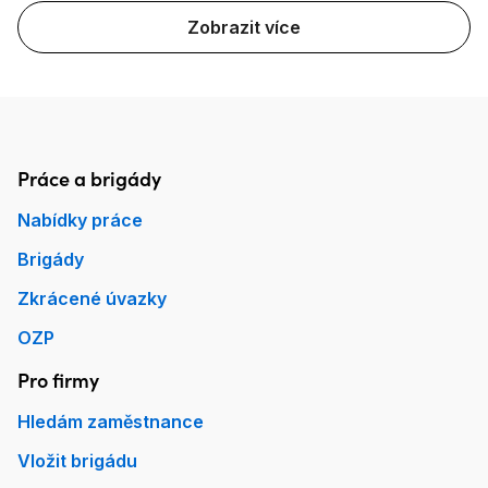
Zobrazit více
Práce a brigády
Patička Práce.cz
Nabídky práce
Brigády
Zkrácené úvazky
OZP
Pro firmy
Hledám zaměstnance
Vložit brigádu