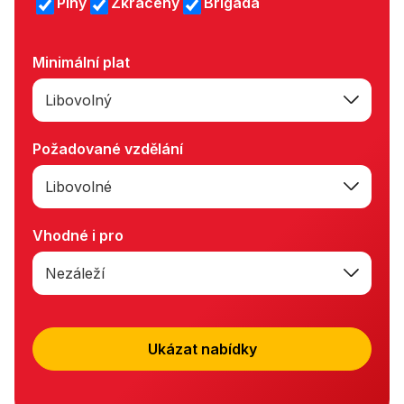
Plný
Zkrácený
Brigáda
Minimální plat
Libovolný
Požadované vzdělání
Libovolné
Vhodné i pro
Nezáleží
Ukázat nabídky