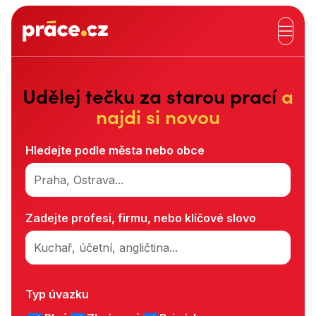
Hlavní záhlaví
Udělej tečku za starou prací
a
najdi si novou
Hledejte podle města nebo obce
Praha, Ostrava...
Zadejte profesi, firmu, nebo klíčové slovo
Kuchař, účetní, angličtina...
Typ úvazku
Typ úvazku