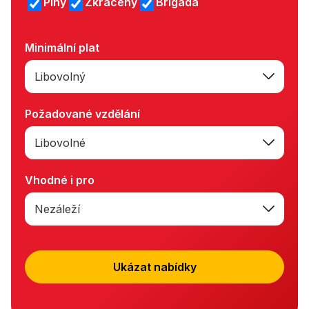
Plný
Zkrácený
Brigáda
Minimální plat
Libovolný
Požadované vzdělání
Libovolné
Vhodné i pro
Nezáleží
Ukázat nabídky