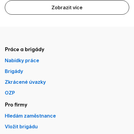
Zobrazit více
Práce a brigády
Patička Práce.cz
Nabídky práce
Brigády
Zkrácené úvazky
OZP
Pro firmy
Hledám zaměstnance
Vložit brigádu