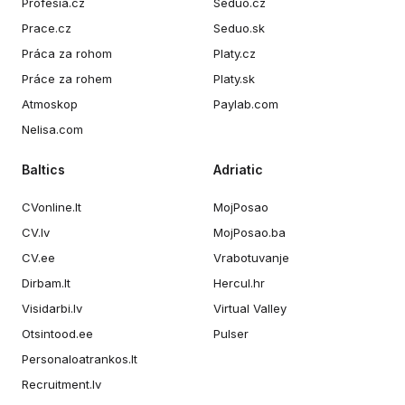
Profesia.cz
Seduo.cz
Prace.cz
Seduo.sk
Práca za rohom
Platy.cz
Práce za rohem
Platy.sk
Atmoskop
Paylab.com
Nelisa.com
Baltics
Adriatic
CVonline.lt
MojPosao
CV.lv
MojPosao.ba
CV.ee
Vrabotuvanje
Dirbam.lt
Hercul.hr
Visidarbi.lv
Virtual Valley
Otsintood.ee
Pulser
Personaloatrankos.lt
Recruitment.lv