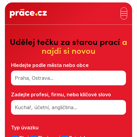
Hlavní záhlaví
Udělej tečku za starou prací
a
najdi si novou
Hledejte podle města nebo obce
Praha, Ostrava...
Zadejte profesi, firmu, nebo klíčové slovo
Kuchař, účetní, angličtina...
Typ úvazku
Typ úvazku