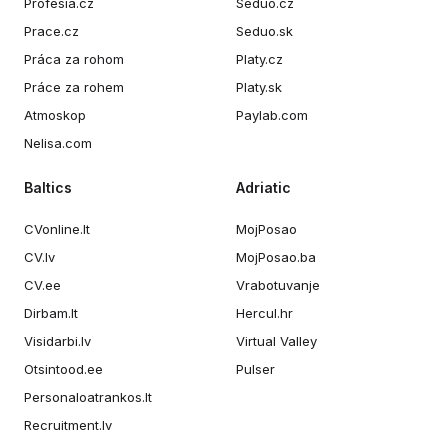
Profesia.cz
Seduo.cz
Prace.cz
Seduo.sk
Práca za rohom
Platy.cz
Práce za rohem
Platy.sk
Atmoskop
Paylab.com
Nelisa.com
Baltics
Adriatic
CVonline.lt
MojPosao
CV.lv
MojPosao.ba
CV.ee
Vrabotuvanje
Dirbam.lt
Hercul.hr
Visidarbi.lv
Virtual Valley
Otsintood.ee
Pulser
Personaloatrankos.lt
Recruitment.lv