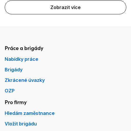
Zobrazit více
Práce a brigády
Patička Práce.cz
Nabídky práce
Brigády
Zkrácené úvazky
OZP
Pro firmy
Hledám zaměstnance
Vložit brigádu