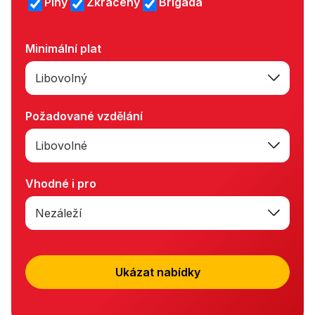
Plný
Zkrácený
Brigáda
Minimální plat
Libovolný
Požadované vzdělání
Libovolné
Vhodné i pro
Nezáleží
Ukázat nabídky