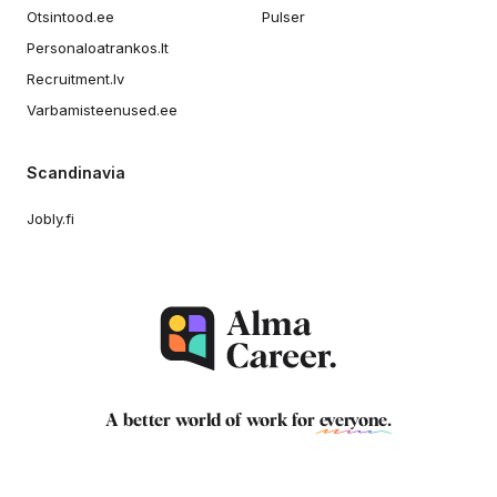
Otsintood.ee
Pulser
Personaloatrankos.lt
Recruitment.lv
Varbamisteenused.ee
Scandinavia
Jobly.fi
A better world of work for
everyone
.