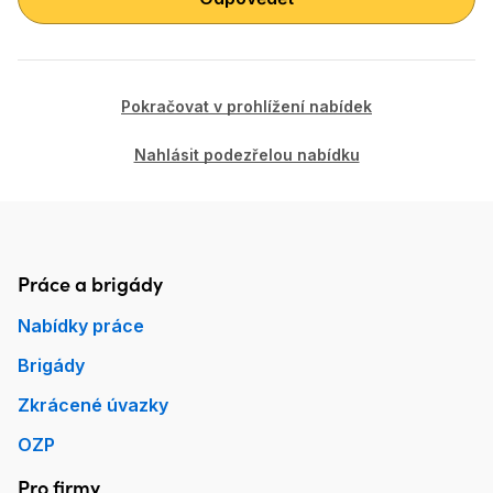
Pokračovat v prohlížení nabídek
Nahlásit podezřelou nabídku
Práce a brigády
Patička Práce.cz
Nabídky práce
Brigády
Zkrácené úvazky
OZP
Pro firmy