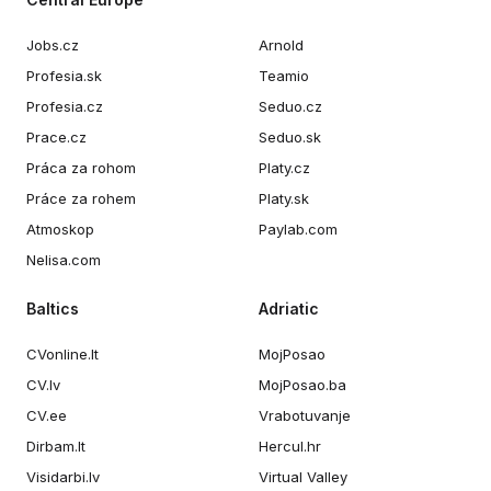
Jobs.cz
Arnold
Profesia.sk
Teamio
Profesia.cz
Seduo.cz
Prace.cz
Seduo.sk
Práca za rohom
Platy.cz
Práce za rohem
Platy.sk
Atmoskop
Paylab.com
Nelisa.com
Baltics
Adriatic
CVonline.lt
MojPosao
CV.lv
MojPosao.ba
CV.ee
Vrabotuvanje
Dirbam.lt
Hercul.hr
Visidarbi.lv
Virtual Valley