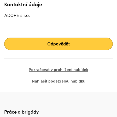
Kontaktní údaje
ADOPE s.r.o.
Odpovědět
Pokračovat v prohlížení nabídek
Nahlásit podezřelou nabídku
Práce a brigády
Patička Práce.cz