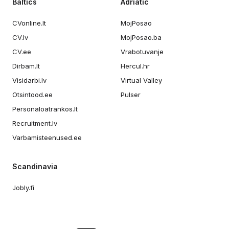
Baltics
Adriatic
CVonline.lt
MojPosao
CV.lv
MojPosao.ba
CV.ee
Vrabotuvanje
Dirbam.lt
Hercul.hr
Visidarbi.lv
Virtual Valley
Otsintood.ee
Pulser
Personaloatrankos.lt
Recruitment.lv
Varbamisteenused.ee
Scandinavia
Jobly.fi