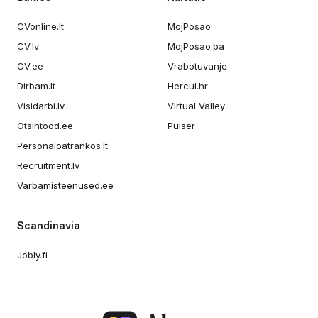
CVonline.lt
MojPosao
CV.lv
MojPosao.ba
CV.ee
Vrabotuvanje
Dirbam.lt
Hercul.hr
Visidarbi.lv
Virtual Valley
Otsintood.ee
Pulser
Personaloatrankos.lt
Recruitment.lv
Varbamisteenused.ee
Scandinavia
Jobly.fi