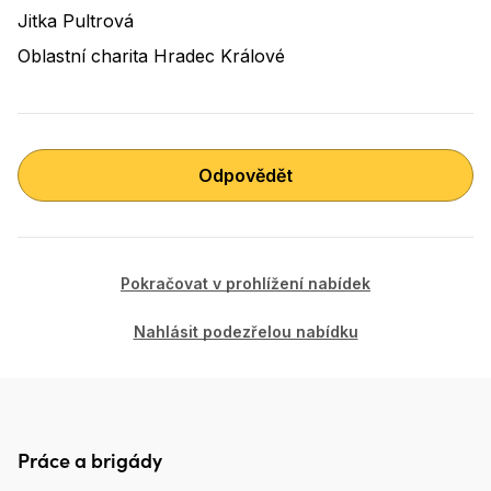
Jitka Pultrová
Oblastní charita Hradec Králové
Odpovědět
Pokračovat v prohlížení nabídek
Nahlásit podezřelou nabídku
Práce a brigády
Patička Práce.cz