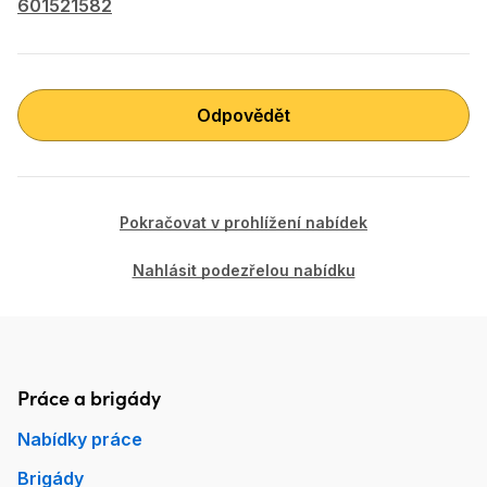
601521582
Odpovědět
Pokračovat v prohlížení nabídek
Nahlásit podezřelou nabídku
Práce a brigády
Patička Práce.cz
Nabídky práce
Brigády