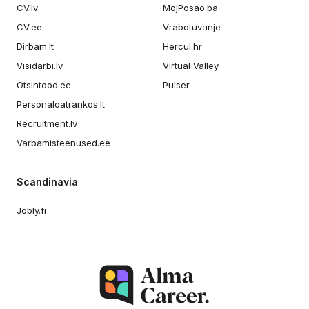
CV.lv
MojPosao.ba
CV.ee
Vrabotuvanje
Dirbam.lt
Hercul.hr
Visidarbi.lv
Virtual Valley
Otsintood.ee
Pulser
Personaloatrankos.lt
Recruitment.lv
Varbamisteenused.ee
Scandinavia
Jobly.fi