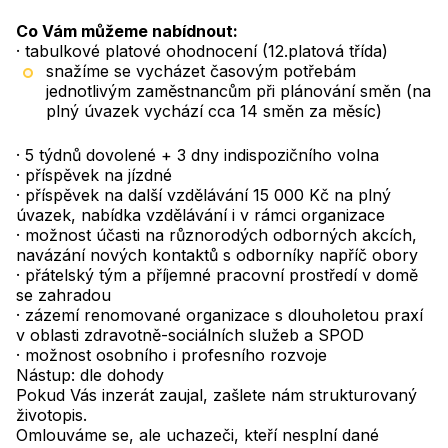
Co Vám můžeme nabídnout:
· tabulkové platové ohodnocení (12.platová třída)
snažíme se vycházet časovým potřebám
jednotlivým zaměstnancům při plánování směn (na
plný úvazek vychází cca 14 směn za měsíc)
· 5 týdnů dovolené + 3 dny indispozičního volna
· příspěvek na jízdné
· příspěvek na další vzdělávání 15 000 Kč na plný
úvazek, nabídka vzdělávání i v rámci organizace
· možnost účasti na různorodých odborných akcích,
navázání nových kontaktů s odborníky napříč obory
· přátelský tým a příjemné pracovní prostředí v domě
se zahradou
· zázemí renomované organizace s dlouholetou praxí
v oblasti zdravotně-sociálních služeb a SPOD
· možnost osobního i profesního rozvoje
Nástup: dle dohody
Pokud Vás inzerát zaujal, zašlete nám strukturovaný
životopis.
Omlouváme se, ale uchazeči, kteří nesplní dané