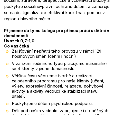
sociální, zdravotní, terapeutické a vzdělávací služby a
poskytuje sociálně-právní ochranu dětem, a zaměřuje
se na destigmatizaci a efektivní koordinaci pomoci v
regionu hlavního města.
Přijmeme do týmu kolegu pro přímou práci s dětmi v
domácnosti
Úvazek 0,7-1,0.
Co vás čeká
Zajišťování nepřetržitého provozu v rámci 12ti
hodinových směn (denní i noční)
V zařízení rodinného typu pracujeme maximálně
se 4 klienty v jedné domácnosti.
Většinu času věnujeme tvorbě a realizaci
celodenního programu pro naše klienty (učení,
výlety, expresivní činnosti, relaxace, pohybové
aktivity a aktivity vedoucí ke stabilizaci stavu
dítěte).
Poskytujeme dětem psychickou podporu.
Děti pod naším vedením zapojujeme i do běžných