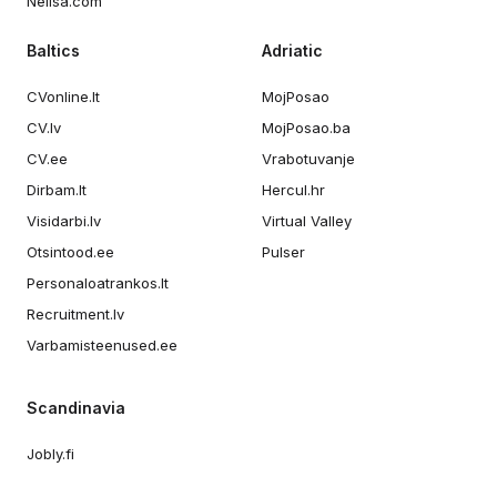
Nelisa.com
Baltics
Adriatic
CVonline.lt
MojPosao
CV.lv
MojPosao.ba
CV.ee
Vrabotuvanje
Dirbam.lt
Hercul.hr
Visidarbi.lv
Virtual Valley
Otsintood.ee
Pulser
Personaloatrankos.lt
Recruitment.lv
Varbamisteenused.ee
Scandinavia
Jobly.fi