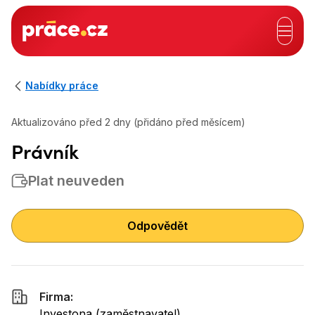
Hlavní záhlaví
Nabídky práce
Aktualizováno před 2 dny (přidáno před měsícem)
Právník
Plat neuveden
Odpovědět
Firma:
Investona
(
zaměstnavatel
)