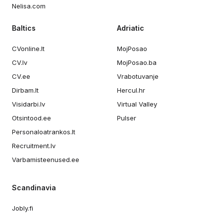
Nelisa.com
Baltics
Adriatic
CVonline.lt
MojPosao
CV.lv
MojPosao.ba
CV.ee
Vrabotuvanje
Dirbam.lt
Hercul.hr
Visidarbi.lv
Virtual Valley
Otsintood.ee
Pulser
Personaloatrankos.lt
Recruitment.lv
Varbamisteenused.ee
Scandinavia
Jobly.fi