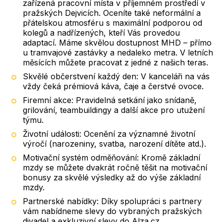
zařízená pracovní místa v příjemném prostředí v
pražských Dejvicích. Oceníte také neformální a
přátelskou atmosféru s maximální podporou od
kolegů a nadřízených, kteří Vás provedou
adaptací. Máme skvělou dostupnost MHD – přímo
u tramvajové zastávky a nedaleko metra. V letních
měsících můžete pracovat z jedné z našich teras.
Skvělé občerstvení každý den: V kanceláři na vás
vždy čeká prémiová káva, čaje a čerstvé ovoce.
Firemní akce: Pravidelná setkání jako snídaně,
grilování, teambuildingy a další akce pro utužení
týmu.
Životní události: Ocenění za významné životní
výročí (narozeniny, svatba, narození dítěte atd.).
Motivační systém odměňování: Kromě základní
mzdy se můžete dvakrát ročně těšit na motivační
bonusy za skvělé výsledky až do výše základní
mzdy.
Partnerské nabídky: Díky spolupráci s partnery
vám nabídneme slevy do vybraných pražských
divadel a exkluzivní slevy do Alza.cz