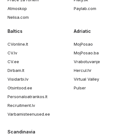
Atmoskop
Paylab.com
Nelisa.com
Baltics
Adriatic
CVonline.lt
MojPosao
CV.lv
MojPosao.ba
CV.ee
Vrabotuvanje
Dirbam.lt
Hercul.hr
Visidarbi.lv
Virtual Valley
Otsintood.ee
Pulser
Personaloatrankos.lt
Recruitment.lv
Varbamisteenused.ee
Scandinavia