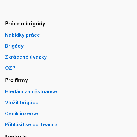
Práce a brigády
Patička Práce.cz
Nabídky práce
Brigády
Zkrácené úvazky
OZP
Pro firmy
Hledám zaměstnance
Vložit brigádu
Ceník inzerce
Přihlásit se do Teamia
Kontakty