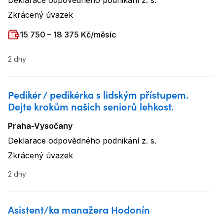
Deklarace odpovědného podnikání z. s.
Název firmy
:
Zkrácený úvazek
Typ úvazku
:
Plat
:
15 750 – 18 375 Kč/měsíc
2 dny
Pedikér / pedikérka s lidským přístupem.
Dejte krokům našich seniorů lehkost.
Praha-Vysočany
Lokalita
:
Deklarace odpovědného podnikání z. s.
Název firmy
:
Zkrácený úvazek
Typ úvazku
:
2 dny
Asistent/ka manažera Hodonín