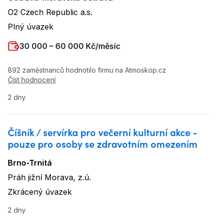
Lokalita
:
O2 Czech Republic a.s.
Název firmy
:
Plný úvazek
Typ úvazku
:
Plat
:
30 000 – 60 000 Kč/měsíc
892 zaměstnanců hodnotilo firmu na Atmoskop.cz
Číst hodnocení
2 dny
Číšník / servírka pro večerní kulturní akce -
pouze pro osoby se zdravotním omezením
Brno-Trnitá
Lokalita
:
Práh jižní Morava, z.ú.
Název firmy
:
Zkrácený úvazek
Typ úvazku
:
2 dny