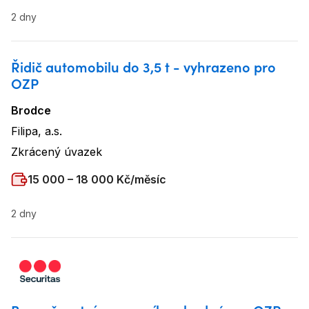
2 dny
Řidič automobilu do 3,5 t - vyhrazeno pro
OZP
Brodce
Lokalita
:
Filipa, a.s.
Název firmy
:
Zkrácený úvazek
Typ úvazku
:
Plat
:
15 000 – 18 000 Kč/měsíc
2 dny