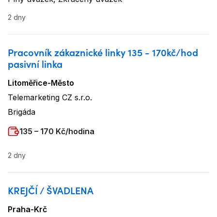
Typ úvazku
:
2 dny
Pracovník zákaznické linky 135 - 170kč/hod
pasivní linka
Litoměřice-Město
Lokalita
:
Telemarketing CZ s.r.o.
Název firmy
:
Brigáda
Typ úvazku
:
Plat
:
135 – 170 Kč/hodina
2 dny
KREJČÍ / ŠVADLENA
Praha-Krč
Lokalita
: