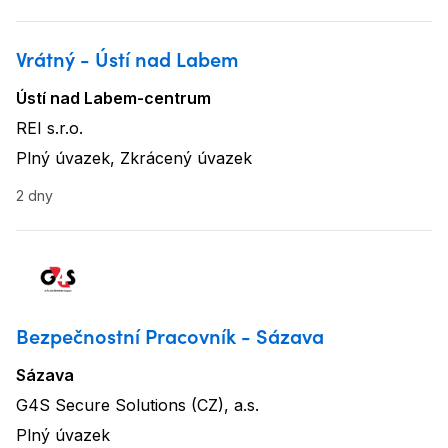
Vrátný - Ústí nad Labem
Ústí nad Labem-centrum
Lokalita
:
REI s.r.o.
Název firmy
:
Plný úvazek, Zkrácený úvazek
Typ úvazku
:
2 dny
Bezpečnostní Pracovník - Sázava
Sázava
Lokalita
:
G4S Secure Solutions (CZ), a.s.
Název firmy
:
Plný úvazek
Typ úvazku
: