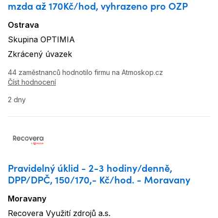
mzda až 170Kč/hod, vyhrazeno pro OZP
Ostrava
Lokalita
:
Skupina OPTIMIA
Název firmy
:
Zkrácený úvazek
Typ úvazku
:
44 zaměstnanců hodnotilo firmu na Atmoskop.cz
Číst hodnocení
2 dny
Pravidelný úklid - 2-3 hodiny/denně,
DPP/DPČ, 150/170,- Kč/hod. - Moravany
Moravany
Lokalita
:
Recovera Využití zdrojů a.s.
Název firmy
: