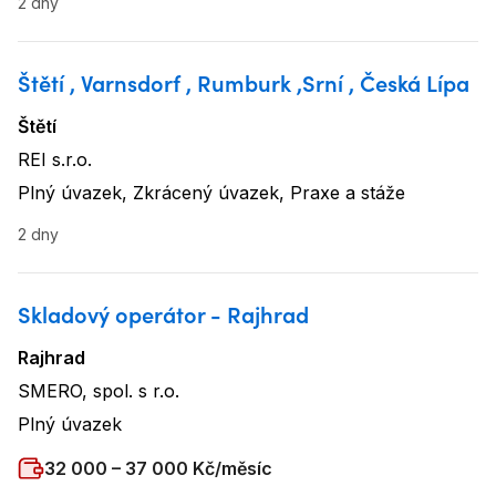
2 dny
Štětí , Varnsdorf , Rumburk ,Srní , Česká Lípa
Štětí
Lokalita
:
REI s.r.o.
Název firmy
:
Plný úvazek, Zkrácený úvazek, Praxe a stáže
Typ úvazku
:
2 dny
Skladový operátor - Rajhrad
Rajhrad
Lokalita
:
SMERO, spol. s r.o.
Název firmy
:
Plný úvazek
Typ úvazku
:
Plat
:
32 000 – 37 000 Kč/měsíc