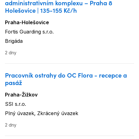
administrativním komplexu – Praha 8
Holešovice | 135-155 Kč/h
Praha-Holešovice
Lokalita
:
Fortis Guarding s.r.o.
Název firmy
:
Brigáda
Typ úvazku
:
2 dny
Pracovník ostrahy do OC Flora - recepce a
pasáž
Praha-Žižkov
Lokalita
:
SSI s.r.o.
Název firmy
:
Plný úvazek, Zkrácený úvazek
Typ úvazku
:
2 dny