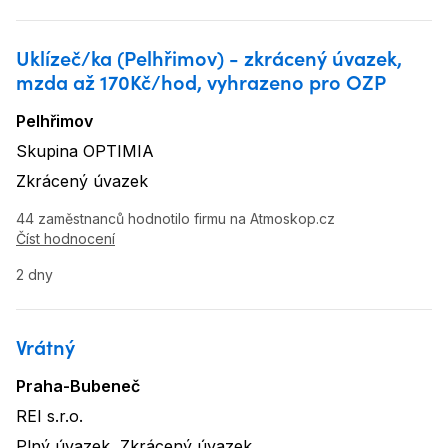
Uklízeč/ka (Pelhřimov) - zkrácený úvazek,
mzda až 170Kč/hod, vyhrazeno pro OZP
Pelhřimov
Lokalita
:
Skupina OPTIMIA
Název firmy
:
Zkrácený úvazek
Typ úvazku
:
44 zaměstnanců hodnotilo firmu na Atmoskop.cz
Číst hodnocení
2 dny
Vrátný
Praha-Bubeneč
Lokalita
:
REI s.r.o.
Název firmy
:
Plný úvazek, Zkrácený úvazek