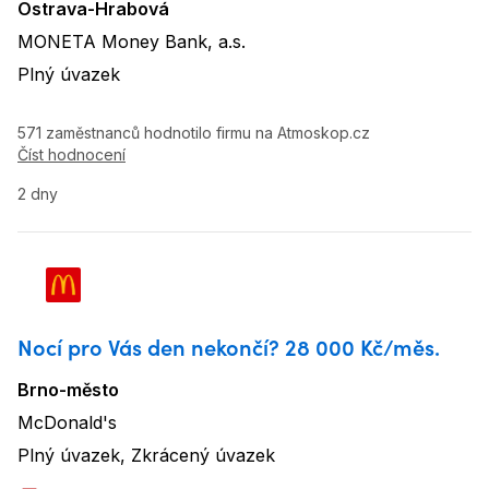
Ostrava-Hrabová
Lokalita
:
MONETA Money Bank, a.s.
Název firmy
:
Plný úvazek
Typ úvazku
:
571 zaměstnanců hodnotilo firmu na Atmoskop.cz
Číst hodnocení
2 dny
Nocí pro Vás den nekončí? 28 000 Kč/měs.
Brno-město
Lokalita
:
McDonald's
Název firmy
:
Plný úvazek, Zkrácený úvazek
Typ úvazku
: