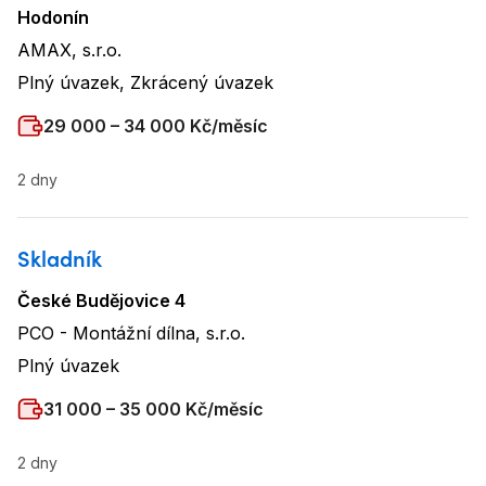
Hodonín
Lokalita
:
AMAX, s.r.o.
Název firmy
:
Plný úvazek, Zkrácený úvazek
Typ úvazku
:
Plat
:
29 000 – 34 000 Kč/měsíc
2 dny
Skladník
České Budějovice 4
Lokalita
:
PCO - Montážní dílna, s.r.o.
Název firmy
:
Plný úvazek
Typ úvazku
:
Plat
:
31 000 – 35 000 Kč/měsíc
2 dny