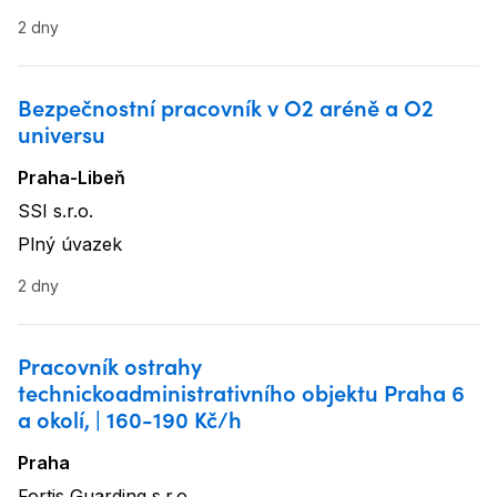
2 dny
Bezpečnostní pracovník v O2 aréně a O2
universu
Praha-Libeň
Lokalita
:
SSI s.r.o.
Název firmy
:
Plný úvazek
Typ úvazku
:
2 dny
Pracovník ostrahy
technickoadministrativního objektu Praha 6
a okolí, | 160-190 Kč/h
Praha
Lokalita
:
Fortis Guarding s.r.o.