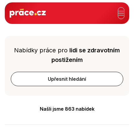
Hlavní záhlaví
Výsledky vyhledávání
Nabídky práce
pro
lidi se zdravotním
postižením
Upřesnit hledání
Našli jsme 863 nabídek