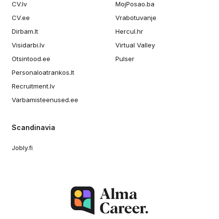
CV.lv
MojPosao.ba
CV.ee
Vrabotuvanje
Dirbam.lt
Hercul.hr
Visidarbi.lv
Virtual Valley
Otsintood.ee
Pulser
Personaloatrankos.lt
Recruitment.lv
Varbamisteenused.ee
Scandinavia
Jobly.fi