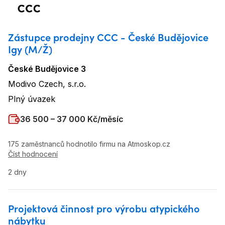
Zástupce prodejny CCC - České Budějovice
Igy (M/Ž)
České Budějovice 3
Lokalita
:
Modivo Czech, s.r.o.
Název firmy
:
Plný úvazek
Typ úvazku
:
Plat
:
36 500 – 37 000 Kč/měsíc
175 zaměstnanců hodnotilo firmu na Atmoskop.cz
Číst hodnocení
2 dny
Projektová činnost pro výrobu atypického
nábytku