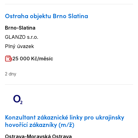
Ostraha objektu Brno Slatina
Brno-Slatina
Lokalita
:
GLANZO s.r.o.
Název firmy
:
Plný úvazek
Typ úvazku
:
Plat
:
25 000 Kč/měsíc
2 dny
Konzultant zákaznické linky pro ukrajinsky
hovořící zákazníky (m/ž)
Ostrava-Moravská Ostrava