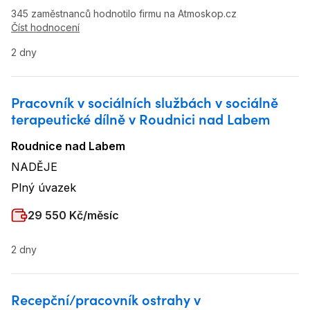
345 zaměstnanců hodnotilo firmu na Atmoskop.cz
Číst hodnocení
2 dny
Pracovník v sociálních službách v sociálně
terapeutické dílně v Roudnici nad Labem
Roudnice nad Labem
Lokalita
:
NADĚJE
Název firmy
:
Plný úvazek
Typ úvazku
:
Plat
:
29 550 Kč/měsíc
2 dny
Recepční/pracovník ostrahy v