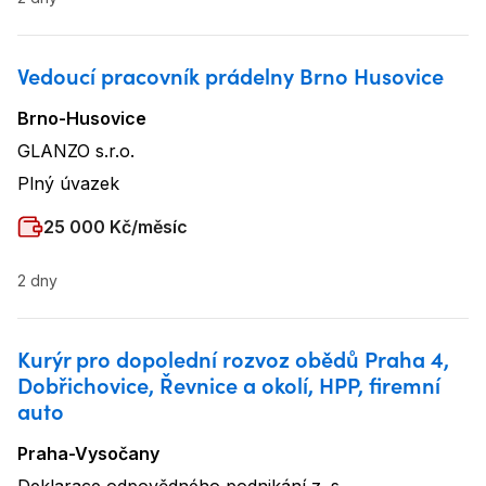
Vedoucí pracovník prádelny Brno Husovice
Brno-Husovice
Lokalita
:
GLANZO s.r.o.
Název firmy
:
Plný úvazek
Typ úvazku
:
Plat
:
25 000 Kč/měsíc
2 dny
Kurýr pro dopolední rozvoz obědů Praha 4,
Dobřichovice, Řevnice a okolí, HPP, firemní
auto
Praha-Vysočany
Lokalita
: