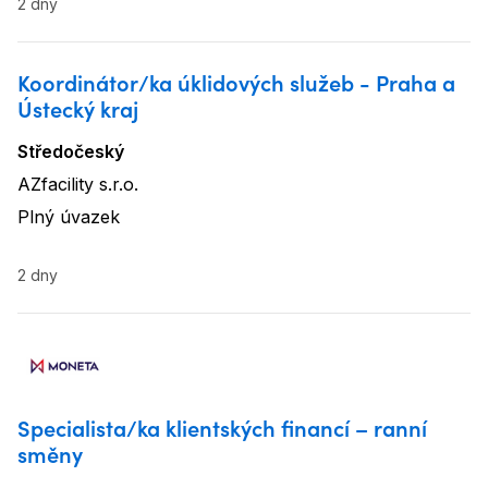
2 dny
Koordinátor/ka úklidových služeb - Praha a
Ústecký kraj
Středočeský
Lokalita
:
AZfacility s.r.o.
Název firmy
:
Plný úvazek
Typ úvazku
:
2 dny
Specialista/ka klientských financí – ranní
směny