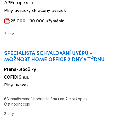
APEurope s.r.o.
Název firmy
:
Plný úvazek, Zkrácený úvazek
Typ úvazku
:
Plat
:
25 000 – 30 000 Kč/měsíc
2 dny
SPECIALISTA SCHVALOVÁNÍ ÚVĚRŮ -
MOŽNOST HOME OFFICE 2 DNY V TÝDNU
Praha-Stodůlky
Lokalita
:
COFIDIS a.s.
Název firmy
:
Plný úvazek
Typ úvazku
:
68 zaměstnanců hodnotilo firmu na Atmoskop.cz
Číst hodnocení
2 dny