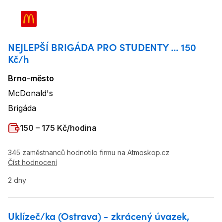
NEJLEPŠÍ BRIGÁDA PRO STUDENTY ... 150
Kč/h
Brno-město
Lokalita
:
McDonald's
Název firmy
:
Brigáda
Typ úvazku
:
Plat
:
150 – 175 Kč/hodina
345 zaměstnanců hodnotilo firmu na Atmoskop.cz
Číst hodnocení
2 dny
Uklízeč/ka (Ostrava) - zkrácený úvazek,