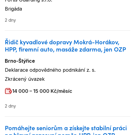
Název firmy
:
Brigáda
Typ úvazku
:
2 dny
Řidič kyvadlové dopravy Mokrá-Horákov,
HPP, firemní auto, masáže zdarma, jen OZP
Brno-Štýřice
Lokalita
:
Deklarace odpovědného podnikání z. s.
Název firmy
:
Zkrácený úvazek
Typ úvazku
:
Plat
:
14 000 – 15 000 Kč/měsíc
2 dny
Pomáhejte seniorům a získejte stabilní práci
na hlavní pracovní poměr, HPP, jen OZP