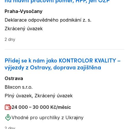
Praha-Vysočany
Lokalita
:
Deklarace odpovědného podnikání z. s.
Název firmy
:
Zkrácený úvazek
Typ úvazku
:
2 dny
Přidej se k nám jako KONTROLOR KVALITY –
výjezdy z Ostravy, doprava zajištěna
Ostrava
Lokalita
:
Blixcon s.r.o.
Název firmy
:
Plný úvazek, Zkrácený úvazek
Typ úvazku
:
Plat
:
24 000 – 30 000 Kč/měsíc
Vhodné pro uprchlíky z Ukrajiny
2 dny