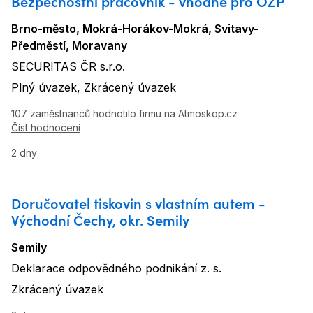
Bezpečnostní pracovník - vhodné pro OZP
Brno-město, Mokrá-Horákov-Mokrá, Svitavy-
Lokalita
:
Předměstí, Moravany
SECURITAS ČR s.r.o.
Název firmy
:
Plný úvazek, Zkrácený úvazek
Typ úvazku
:
107 zaměstnanců hodnotilo firmu na Atmoskop.cz
Číst hodnocení
2 dny
Doručovatel tiskovin s vlastním autem -
Východní Čechy, okr. Semily
Semily
Lokalita
:
Deklarace odpovědného podnikání z. s.
Název firmy
:
Zkrácený úvazek
Typ úvazku
: