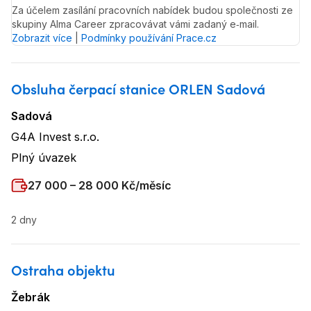
Za účelem zasílání pracovních nabídek budou společnosti ze
skupiny Alma Career zpracovávat vámi zadaný e‑mail.
Zobrazit více
|
Podmínky používání Prace.cz
Obsluha čerpací stanice ORLEN Sadová
Sadová
Lokalita
:
G4A Invest s.r.o.
Název firmy
:
Plný úvazek
Typ úvazku
:
Plat
:
27 000 – 28 000 Kč/měsíc
2 dny
Ostraha objektu
Žebrák
Lokalita
: