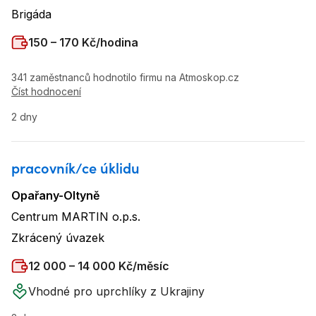
Brigáda
Typ úvazku
:
Plat
:
150 – 170 Kč/hodina
341 zaměstnanců hodnotilo firmu na Atmoskop.cz
Číst hodnocení
2 dny
pracovník/ce úklidu
Opařany-Oltyně
Lokalita
:
Centrum MARTIN o.p.s.
Název firmy
:
Zkrácený úvazek
Typ úvazku
:
Plat
:
12 000 – 14 000 Kč/měsíc
Vhodné pro uprchlíky z Ukrajiny