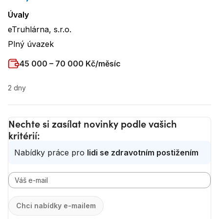
Úvaly
Lokalita
:
eTruhlárna, s.r.o.
Název firmy
:
Plný úvazek
Typ úvazku
:
Plat
:
45 000 – 70 000 Kč/měsíc
2 dny
Nechte si zasílat novinky podle vašich
kritérií:
Nabídky práce
pro
lidi se zdravotním postižením
Chci nabídky e-mailem