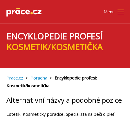
Menu
Práce a brigády
ENCYKLOPEDIE PROFESÍ
Poradna
KOSMETIK/KOSMETIČKA
Hledáte zaměstnance?
Prace.cz
>
Poradna
>
Encyklopedie profesí:
Kosmetik/kosmetička
Alternativní názvy a podobné pozice
Estetik, Kosmetický poradce, Specialista na péči o pleť