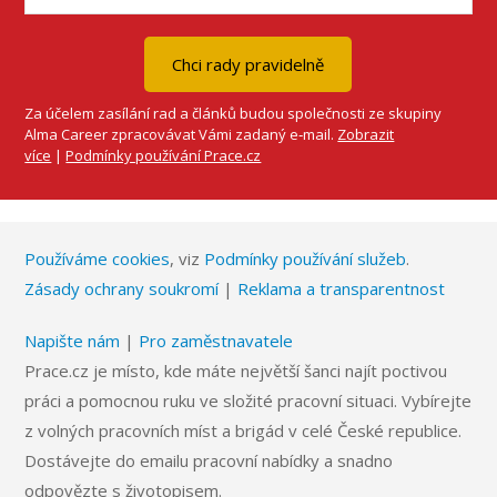
Za účelem zasílání rad a článků budou společnosti ze skupiny
Alma Career zpracovávat Vámi zadaný e‑mail.
Zobrazit
více
|
Podmínky používání Prace.cz
Používáme cookies
, viz
Podmínky používání služeb
.
Zásady ochrany soukromí
|
Reklama a transparentnost
Napište nám
|
Pro zaměstnavatele
Prace.cz je místo, kde máte největší šanci najít poctivou
práci a pomocnou ruku ve složité pracovní situaci. Vybírejte
z volných pracovních míst a brigád v celé České republice.
Dostávejte do emailu pracovní nabídky a snadno
odpovězte s životopisem.