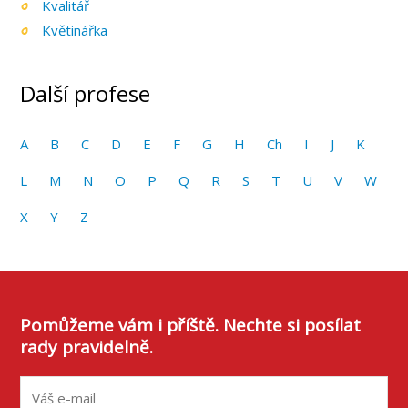
Kvalitář
Květinářka
Další profese
A
B
C
D
E
F
G
H
Ch
I
J
K
L
M
N
O
P
Q
R
S
T
U
V
W
X
Y
Z
Pomůžeme vám i příště. Nechte si posílat
rady pravidelně.