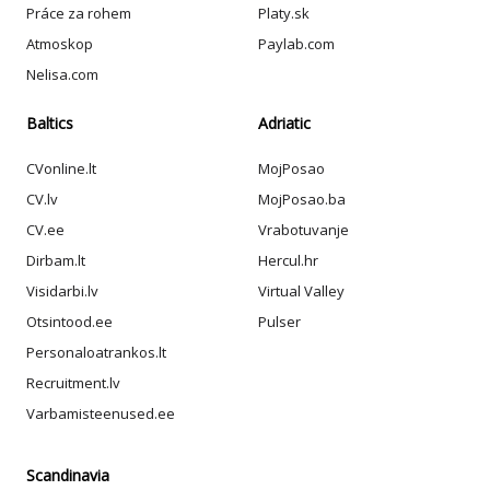
Práce za rohem
Platy.sk
Atmoskop
Paylab.com
Nelisa.com
Baltics
Adriatic
CVonline.lt
MojPosao
CV.lv
MojPosao.ba
CV.ee
Vrabotuvanje
Dirbam.lt
Hercul.hr
Visidarbi.lv
Virtual Valley
Otsintood.ee
Pulser
Personaloatrankos.lt
Recruitment.lv
Varbamisteenused.ee
Scandinavia